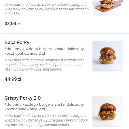
bułka maślana / sos do wyboru / autorska szarpana
wieprzowina / mix sałat / ogórki kiszone lub jalapeno
/ cheddar
38,99 zł
Baca Porky
*do ceny każdego burgera został doliczony
koszt opakowania 2 zł
bułka maślana / autorska szarpana wieprzowina /
mix sałat / karmelowy ser kozi / prażona cebula /
dżem borówkowy / sos śmietanowy
44,99 zł
Crispy Porky 2.0
*do ceny każdego burgera został doliczony
koszt opakowania 2 zł
bułka maślana / sos do wyboru / autorska szarpana
wieprzowina / mix sałat / 2x cheddar / bekon / ogórki
kiszone lub jalapeno / grillowana cebula