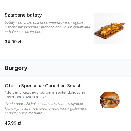
Szarpane bataty
bataty / autorska szarpana wieprzowina / ogórki
kiszone lub jalapeno / prażona cebula lub grillowana
cebula / sos do wyboru
34,99 zł
Burgery
Oferta Specjalna: Canadian Smash
*do ceny każdego burgera został doliczony
koszt opakowania 2 zł
4x cheddar / 2x bekon karmelizowany w syropie
klonowym / 2x smashowana wołowina / grillowana
cebula / bułka maślana
45,99 zł