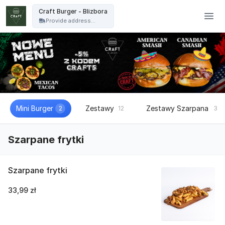
Craft Burger - Craft Burger - Blizbora
Craft Burger - Blizbora
Provide address...
Mini Burger
Zestawy
Zestawy Szarpana
2
12
3
Szarpane frytki
Szarpane frytki
33,99 zł