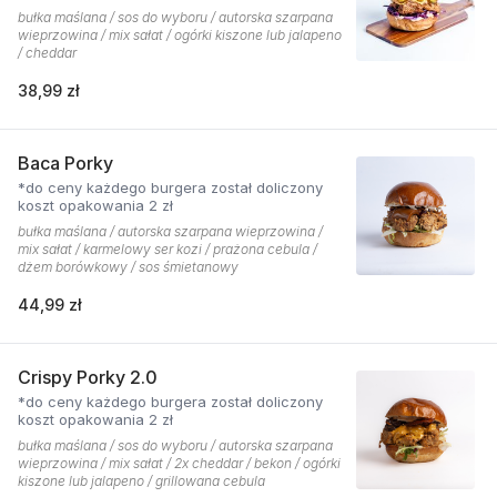
bułka maślana / sos do wyboru / autorska szarpana
wieprzowina / mix sałat / ogórki kiszone lub jalapeno
/ cheddar
38,99 zł
Baca Porky
*do ceny każdego burgera został doliczony
koszt opakowania 2 zł
bułka maślana / autorska szarpana wieprzowina /
mix sałat / karmelowy ser kozi / prażona cebula /
dżem borówkowy / sos śmietanowy
44,99 zł
Crispy Porky 2.0
*do ceny każdego burgera został doliczony
koszt opakowania 2 zł
bułka maślana / sos do wyboru / autorska szarpana
wieprzowina / mix sałat / 2x cheddar / bekon / ogórki
kiszone lub jalapeno / grillowana cebula