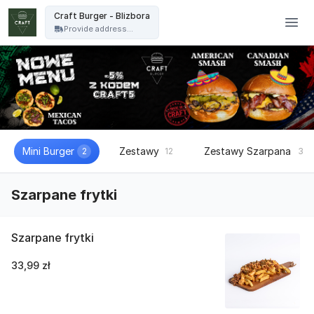
Craft Burger - Craft Burger - Blizbora
Craft Burger - Blizbora
Provide address...
Mini Burger
Zestawy
Zestawy Szarpana
2
12
3
Szarpane frytki
Szarpane frytki
33,99 zł