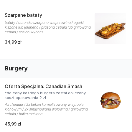
Szarpane bataty
bataty / autorska szarpana wieprzowina / ogórki
kiszone lub jalapeno / prażona cebula lub grillowana
cebula / sos do wyboru
34,99 zł
Burgery
Oferta Specjalna: Canadian Smash
*do ceny każdego burgera został doliczony
koszt opakowania 2 zł
4x cheddar / 2x bekon karmelizowany w syropie
klonowym / 2x smashowana wołowina / grillowana
cebula / bułka maślana
45,99 zł