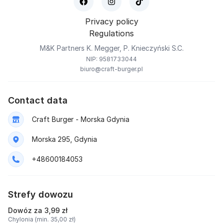
Privacy policy
Regulations
M&K Partners K. Megger, P. Knieczyński S.C.
NIP: 9581733044
biuro@craft-burger.pl
Contact data
Craft Burger - Morska Gdynia
Morska 295, Gdynia
+48600184053
Strefy dowozu
Dowóz za 3,99 zł
Chylonia (min. 35,00 zł)