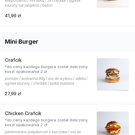
wieprzowina / mix sałat / 2x cheddar / ogórek
kiszony lub jalapeno / bekon
41,99 zł
Mini Burger
Crafcik
*do ceny każdego burgera został doliczony
koszt opakowania 2 zł
pomidor / wołowina 90g / sos do wyboru / sałata /
ogórek kiszony / cheddar / bułka maślana
27,99 zł
Chicken Crafcik
*do ceny każdego burgera został doliczony
koszt opakowania 2 zł
panierowane polędwiczki z kurczaka / sos do