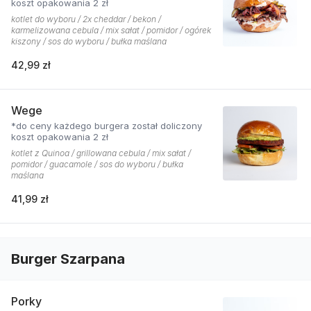
koszt opakowania 2 zł
kotlet do wyboru / 2x cheddar / bekon /
karmelizowana cebula / mix sałat / pomidor / ogórek
kiszony / sos do wyboru / bułka maślana
42,99 zł
Wege
*do ceny każdego burgera został doliczony
koszt opakowania 2 zł
kotlet z Quinoa / grillowana cebula / mix sałat /
pomidor / guacamole / sos do wyboru / bułka
maślana
41,99 zł
Burger Szarpana
Porky