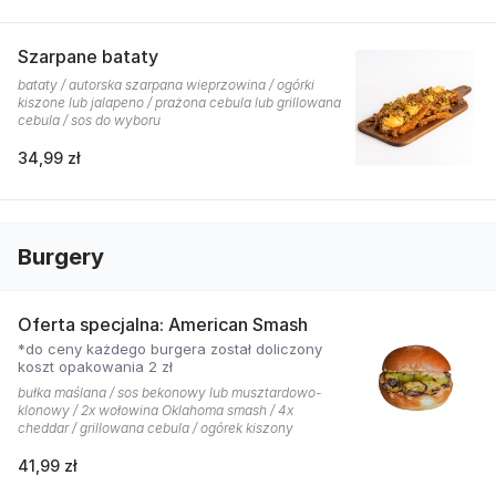
Szarpane bataty
bataty / autorska szarpana wieprzowina / ogórki
kiszone lub jalapeno / prażona cebula lub grillowana
cebula / sos do wyboru
34,99 zł
Burgery
Oferta specjalna: American Smash
*do ceny każdego burgera został doliczony
koszt opakowania 2 zł
bułka maślana / sos bekonowy lub musztardowo-
klonowy / 2x wołowina Oklahoma smash / 4x
cheddar / grillowana cebula / ogórek kiszony
41,99 zł