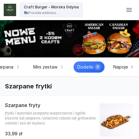
Craft Burger - Craft Burger - Morska Gdynia
Craft Burger - Morska Gdynia
Provide address...
arpana
Mini zestaw
Dodatki
Napoje
3
2
8
6
Szarpane frytki
Szarpane fryty
frytki / autorska szarpana wieprzowina / ogórki
kiszone lub jalapeno / prażona cebula lub grillowana
cebula / sos do wyboru
33,99 zł