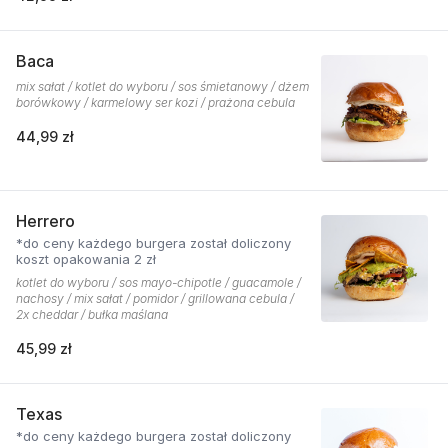
Baca
mix sałat / kotlet do wyboru / sos śmietanowy / dżem
borówkowy / karmelowy ser kozi / prażona cebula
44,99 zł
Herrero
*do ceny każdego burgera został doliczony
koszt opakowania 2 zł
kotlet do wyboru / sos mayo-chipotle / guacamole /
nachosy / mix sałat / pomidor / grillowana cebula /
2x cheddar / bułka maślana
45,99 zł
Texas
*do ceny każdego burgera został doliczony