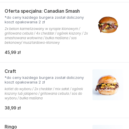
Oferta specjalna: Canadian Smash
*do ceny każdego burgera został doliczony
koszt opakowania 2 zł
2x bekon karmelizowany w syropie klonowym /
grillowana cebula / 4x cheddar / ogórek kiszony / 2x
smashowana wołowina / bułka maślana / sos
bekonowy/ musztardowo-klonowy
45,99 zł
Craft
*do ceny każdego burgera został doliczony
koszt opakowania 2 zł
kotlet do wyboru / 2x cheddar / mix sałat / ogórek
kiszony lub jalapeno / grillowana cebula / sos do
wyboru / bułka maślana
38,99 zł
Ringo