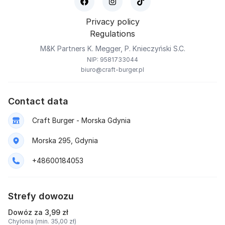
Privacy policy
Regulations
M&K Partners K. Megger, P. Knieczyński S.C.
NIP: 9581733044
biuro@craft-burger.pl
Contact data
Craft Burger - Morska Gdynia
Morska 295, Gdynia
+48600184053
Strefy dowozu
Dowóz za 3,99 zł
Chylonia (min. 35,00 zł)