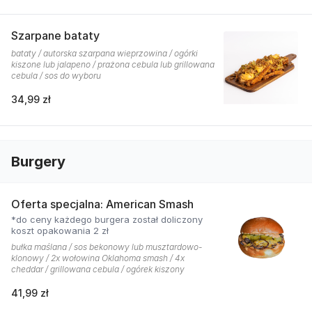
Szarpane bataty
bataty / autorska szarpana wieprzowina / ogórki
kiszone lub jalapeno / prażona cebula lub grillowana
cebula / sos do wyboru
34,99 zł
Burgery
Oferta specjalna: American Smash
*do ceny każdego burgera został doliczony
koszt opakowania 2 zł
bułka maślana / sos bekonowy lub musztardowo-
klonowy / 2x wołowina Oklahoma smash / 4x
cheddar / grillowana cebula / ogórek kiszony
41,99 zł