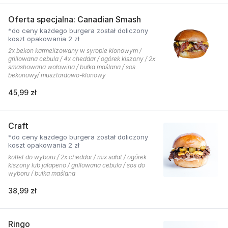
Oferta specjalna: Canadian Smash
*do ceny każdego burgera został doliczony
koszt opakowania 2 zł
2x bekon karmelizowany w syropie klonowym /
grillowana cebula / 4x cheddar / ogórek kiszony / 2x
smashowana wołowina / bułka maślana / sos
bekonowy/ musztardowo-klonowy
45,99 zł
Craft
*do ceny każdego burgera został doliczony
koszt opakowania 2 zł
kotlet do wyboru / 2x cheddar / mix sałat / ogórek
kiszony lub jalapeno / grillowana cebula / sos do
wyboru / bułka maślana
38,99 zł
Ringo