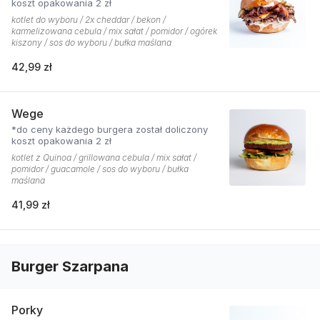
koszt opakowania 2 zł
kotlet do wyboru / 2x cheddar / bekon /
karmelizowana cebula / mix sałat / pomidor / ogórek
kiszony / sos do wyboru / bułka maślana
42,99 zł
Wege
*do ceny każdego burgera został doliczony
koszt opakowania 2 zł
kotlet z Quinoa / grillowana cebula / mix sałat /
pomidor / guacamole / sos do wyboru / bułka
maślana
41,99 zł
Burger Szarpana
Porky