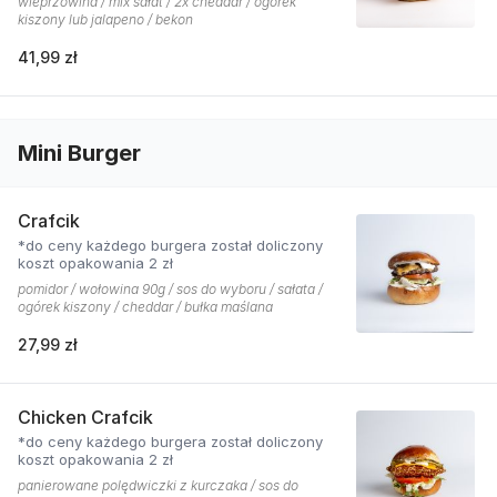
wieprzowina / mix sałat / 2x cheddar / ogórek
kiszony lub jalapeno / bekon
41,99 zł
Mini Burger
Crafcik
*do ceny każdego burgera został doliczony
koszt opakowania 2 zł
pomidor / wołowina 90g / sos do wyboru / sałata /
ogórek kiszony / cheddar / bułka maślana
27,99 zł
Chicken Crafcik
*do ceny każdego burgera został doliczony
koszt opakowania 2 zł
panierowane polędwiczki z kurczaka / sos do