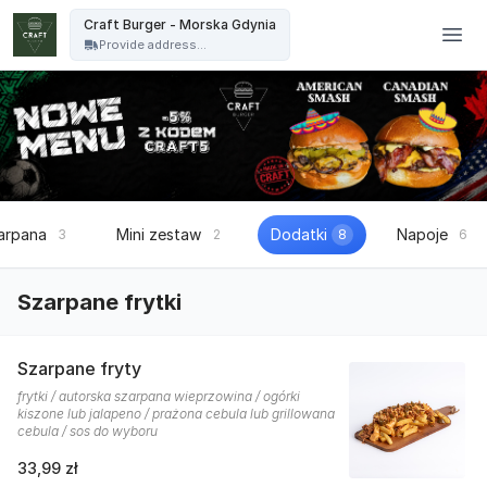
Craft Burger - Craft Burger - Morska Gdynia
Craft Burger - Morska Gdynia
Provide address...
arpana
Mini zestaw
Dodatki
Napoje
3
2
8
6
Szarpane frytki
Szarpane fryty
frytki / autorska szarpana wieprzowina / ogórki
kiszone lub jalapeno / prażona cebula lub grillowana
cebula / sos do wyboru
33,99 zł