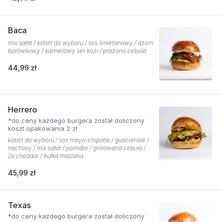
Baca
mix sałat / kotlet do wyboru / sos śmietanowy / dżem
borówkowy / karmelowy ser kozi / prażona cebula
44,99 zł
Herrero
*do ceny każdego burgera został doliczony
koszt opakowania 2 zł
kotlet do wyboru / sos mayo-chipotle / guacamole /
nachosy / mix sałat / pomidor / grillowana cebula /
2x cheddar / bułka maślana
45,99 zł
Texas
*do ceny każdego burgera został doliczony