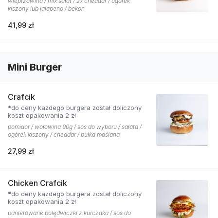
wieprzowina / mix sałat / 2x cheddar / ogórek
kiszony lub jalapeno / bekon
41,99 zł
Mini Burger
Crafcik
*do ceny każdego burgera został doliczony
koszt opakowania 2 zł
pomidor / wołowina 90g / sos do wyboru / sałata /
ogórek kiszony / cheddar / bułka maślana
27,99 zł
Chicken Crafcik
*do ceny każdego burgera został doliczony
koszt opakowania 2 zł
panierowane polędwiczki z kurczaka / sos do