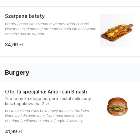
Szarpane bataty
bataty / autorska szarpana wieprzowina / ogórki
kiszone lub jalapeno / prażona cebula lub grillowana
cebula / sos do wyboru
34,99 zł
Burgery
Oferta specjalna: American Smash
*do ceny każdego burgera został doliczony
koszt opakowania 2 zł
bułka maślana / sos bekonowy lub musztardowo-
klonowy / 2x wołowina Oklahoma smash / 4x
cheddar / grillowana cebula / ogórek kiszony
41,99 zł