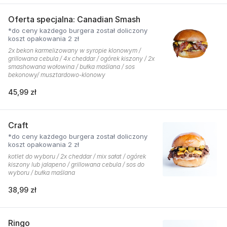
Oferta specjalna: Canadian Smash
*do ceny każdego burgera został doliczony
koszt opakowania 2 zł
2x bekon karmelizowany w syropie klonowym /
grillowana cebula / 4x cheddar / ogórek kiszony / 2x
smashowana wołowina / bułka maślana / sos
bekonowy/ musztardowo-klonowy
45,99 zł
Craft
*do ceny każdego burgera został doliczony
koszt opakowania 2 zł
kotlet do wyboru / 2x cheddar / mix sałat / ogórek
kiszony lub jalapeno / grillowana cebula / sos do
wyboru / bułka maślana
38,99 zł
Ringo