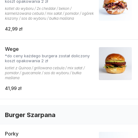
koszt opakowania 2 zł
kotlet do wyboru / 2x cheddar / bekon /
karmelizowana cebula / mix sałat / pomidor / ogórek
kiszony / sos do wyboru / bułka maślana
42,99 zł
Wege
*do ceny każdego burgera został doliczony
koszt opakowania 2 zł
kotlet z Quinoa / grillowana cebula / mix sałat /
pomidor / guacamole / sos do wyboru / bułka
maślana
41,99 zł
Burger Szarpana
Porky