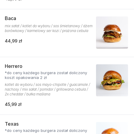
Baca
mix sałat / kotlet do wyboru / sos śmietanowy / dżem
borówkowy / karmelowy ser kozi / prażona cebula
44,99 zł
Herrero
*do ceny każdego burgera został doliczony
koszt opakowania 2 zł
kotlet do wyboru / sos mayo-chipotle / guacamole /
nachosy / mix sałat / pomidor / grillowana cebula /
2x cheddar / bułka maślana
45,99 zł
Texas
*do ceny każdego burgera został doliczony