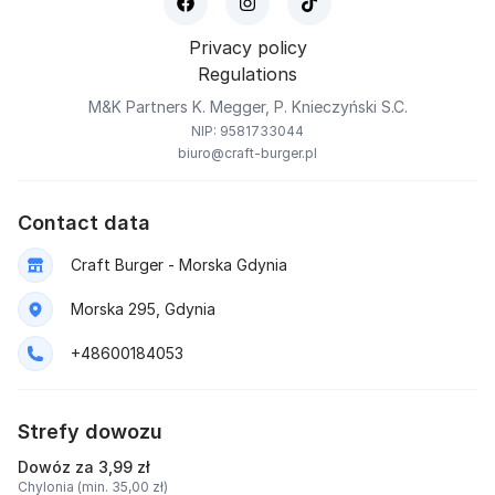
Privacy policy
Regulations
M&K Partners K. Megger, P. Knieczyński S.C.
NIP: 9581733044
biuro@craft-burger.pl
Contact data
Craft Burger - Morska Gdynia
Morska 295, Gdynia
+48600184053
Strefy dowozu
Dowóz za 3,99 zł
Chylonia (min. 35,00 zł)