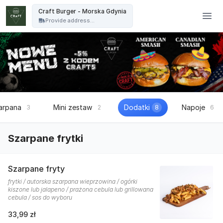
Craft Burger - Craft Burger - Morska Gdynia
Craft Burger - Morska Gdynia
Provide address...
arpana
Mini zestaw
Dodatki
Napoje
3
2
8
6
Szarpane frytki
Szarpane fryty
frytki / autorska szarpana wieprzowina / ogórki
kiszone lub jalapeno / prażona cebula lub grillowana
cebula / sos do wyboru
33,99 zł