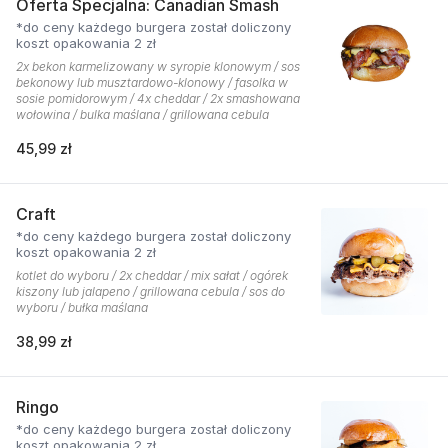
Oferta Specjalna: Canadian Smash
*do ceny każdego burgera został doliczony
koszt opakowania 2 zł
2x bekon karmelizowany w syropie klonowym / sos
bekonowy lub musztardowo-klonowy / fasolka w
sosie pomidorowym / 4x cheddar / 2x smashowana
wołowina / bulka maślana / grillowana cebula
45,99 zł
Craft
*do ceny każdego burgera został doliczony
koszt opakowania 2 zł
kotlet do wyboru / 2x cheddar / mix sałat / ogórek
kiszony lub jalapeno / grillowana cebula / sos do
wyboru / bułka maślana
38,99 zł
Ringo
*do ceny każdego burgera został doliczony
koszt opakowania 2 zł