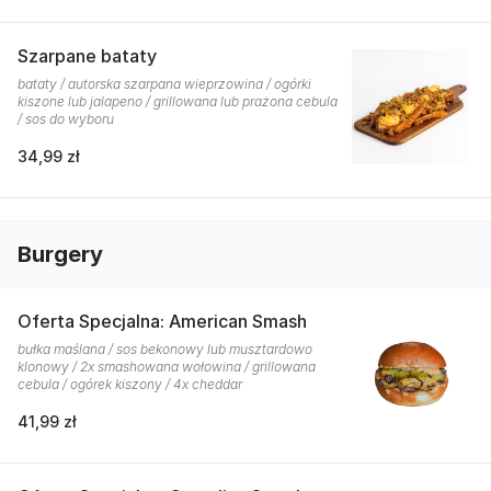
Szarpane bataty
bataty / autorska szarpana wieprzowina / ogórki
kiszone lub jalapeno / grillowana lub prażona cebula
/ sos do wyboru
34,99 zł
Burgery
Oferta Specjalna: American Smash
bułka maślana / sos bekonowy lub musztardowo
klonowy / 2x smashowana wołowina / grillowana
cebula / ogórek kiszony / 4x cheddar
41,99 zł