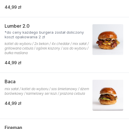
44,99 zł
Lumber 2.0
*do ceny każdego burgera został doliczony
koszt opakowania 2 zł
kotlet do wyboru / 2x bekon / 4x cheddar / mix sałat /
grillowana cebula / ogórek kiszony / sos do wyboru /
bułka maślana
44,99 zł
Baca
mix sałat / kotlet do wyboru / sos śmietanowy / dżem
borówkowy / karmelowy ser kozi / prażona cebula
44,99 zł
Fireman