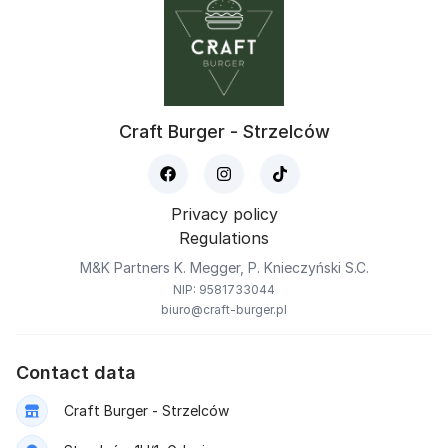
Craft Burger - Strzelców
Privacy policy
Regulations
M&K Partners K. Megger, P. Knieczyński S.C.
NIP: 9581733044
biuro@craft-burger.pl
Contact data
Craft Burger - Strzelców