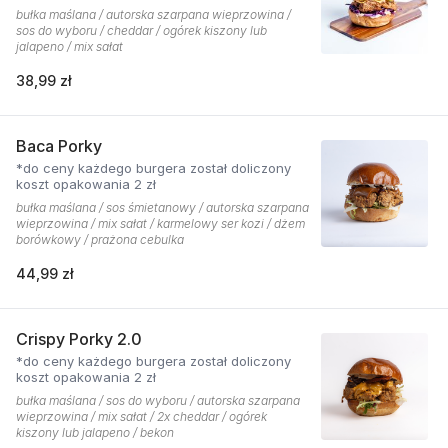
bułka maślana / autorska szarpana wieprzowina /
sos do wyboru / cheddar / ogórek kiszony lub
jalapeno / mix sałat
38,99 zł
Baca Porky
*do ceny każdego burgera został doliczony
koszt opakowania 2 zł
bułka maślana / sos śmietanowy / autorska szarpana
wieprzowina / mix sałat / karmelowy ser kozi / dżem
borówkowy / prażona cebulka
44,99 zł
Crispy Porky 2.0
*do ceny każdego burgera został doliczony
koszt opakowania 2 zł
bułka maślana / sos do wyboru / autorska szarpana
wieprzowina / mix sałat / 2x cheddar / ogórek
kiszony lub jalapeno / bekon