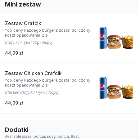
Mini zestaw
Zestaw Crafcik
*do ceny każdego burgera został doliczony
koszt opakowania 2 zł
Crafcik / Frytki 150g / Napój
44,99 zł
Zestaw Chicken Crafcik
*do ceny każdego burgera został doliczony
koszt opakowania 2 zł
Chicken Crafcik / Frytki / Napój
44,99 zł
Dodatki
Available sizes: porcja, sosy, porcja, 9szt.