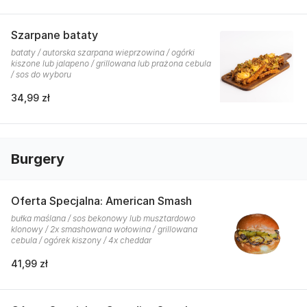
Szarpane bataty
bataty / autorska szarpana wieprzowina / ogórki
kiszone lub jalapeno / grillowana lub prażona cebula
/ sos do wyboru
34,99 zł
Burgery
Oferta Specjalna: American Smash
bułka maślana / sos bekonowy lub musztardowo
klonowy / 2x smashowana wołowina / grillowana
cebula / ogórek kiszony / 4x cheddar
41,99 zł