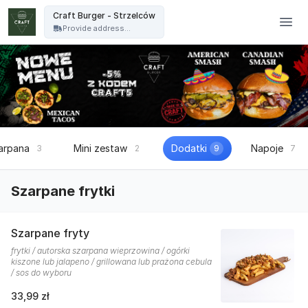
Craft Burger - Craft Burger - Strzelców
Craft Burger - Strzelców
Provide address...
arpana
Mini zestaw
Dodatki
Napoje
3
2
9
7
Szarpane frytki
Szarpane fryty
frytki / autorska szarpana wieprzowina / ogórki
kiszone lub jalapeno / grillowana lub prażona cebula
/ sos do wyboru
33,99 zł