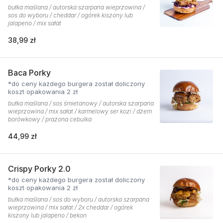
bułka maślana / autorska szarpana wieprzowina /
sos do wyboru / cheddar / ogórek kiszony lub
jalapeno / mix sałat
38,99 zł
Baca Porky
*do ceny każdego burgera został doliczony
koszt opakowania 2 zł
bułka maślana / sos śmietanowy / autorska szarpana
wieprzowina / mix sałat / karmelowy ser kozi / dżem
borówkowy / prażona cebulka
44,99 zł
Crispy Porky 2.0
*do ceny każdego burgera został doliczony
koszt opakowania 2 zł
bułka maślana / sos do wyboru / autorska szarpana
wieprzowina / mix sałat / 2x cheddar / ogórek
kiszony lub jalapeno / bekon