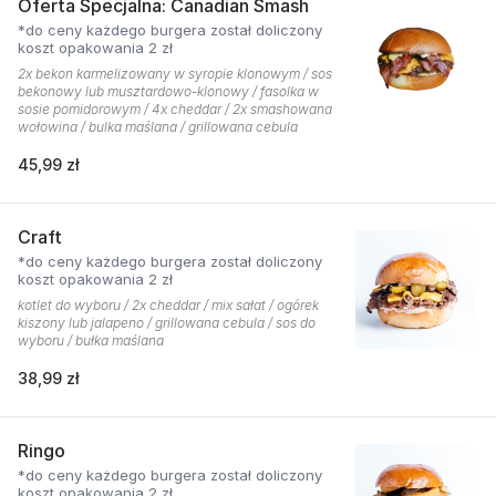
Oferta Specjalna: Canadian Smash
*do ceny każdego burgera został doliczony
koszt opakowania 2 zł
2x bekon karmelizowany w syropie klonowym / sos
bekonowy lub musztardowo-klonowy / fasolka w
sosie pomidorowym / 4x cheddar / 2x smashowana
wołowina / bulka maślana / grillowana cebula
45,99 zł
Craft
*do ceny każdego burgera został doliczony
koszt opakowania 2 zł
kotlet do wyboru / 2x cheddar / mix sałat / ogórek
kiszony lub jalapeno / grillowana cebula / sos do
wyboru / bułka maślana
38,99 zł
Ringo
*do ceny każdego burgera został doliczony
koszt opakowania 2 zł