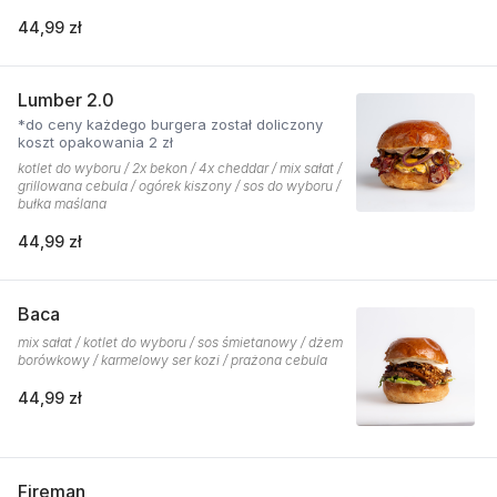
44,99 zł
Lumber 2.0
*do ceny każdego burgera został doliczony
koszt opakowania 2 zł
kotlet do wyboru / 2x bekon / 4x cheddar / mix sałat /
grillowana cebula / ogórek kiszony / sos do wyboru /
bułka maślana
44,99 zł
Baca
mix sałat / kotlet do wyboru / sos śmietanowy / dżem
borówkowy / karmelowy ser kozi / prażona cebula
44,99 zł
Fireman