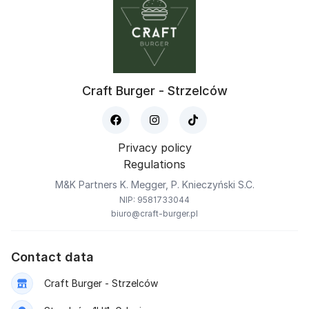
Craft Burger - Strzelców
Privacy policy
Regulations
M&K Partners K. Megger, P. Knieczyński S.C.
NIP: 9581733044
biuro@craft-burger.pl
Contact data
Craft Burger - Strzelców