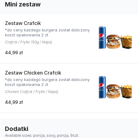
Mini zestaw
Zestaw Crafcik
*do ceny każdego burgera został doliczony
koszt opakowania 2 zł
Crafcik / Frytki 150g / Napój
44,99 zł
Zestaw Chicken Crafcik
*do ceny każdego burgera został doliczony
koszt opakowania 2 zł
Chicken Crafcik / Frytki / Napój
44,99 zł
Dodatki
Available sizes: porcja, sosy, porcja, 9szt.