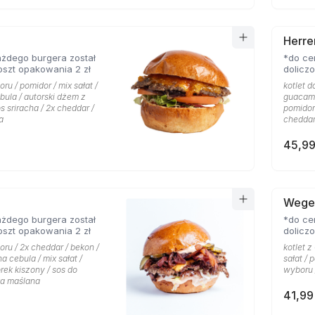
Herre
żdego burgera został
*do ce
oszt opakowania 2 zł
dolicz
ru / pomidor / mix sałat /
kotlet d
bula / autorski dżem z
guacamo
s sriracha / 2x cheddar /
pomidor 
a
cheddar
45,99
Wege
żdego burgera został
*do ce
oszt opakowania 2 zł
dolicz
oru / 2x cheddar / bekon /
kotlet z
 cebula / mix sałat /
sałat / 
rek kiszony / sos do
wyboru 
ka maślana
41,99