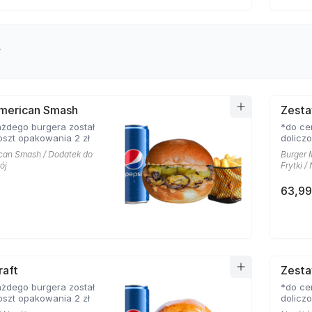
y
merican Smash
Zesta
żdego burgera został
*do ce
oszt opakowania 2 zł
dolicz
can Smash / Dodatek do
Burger 
ój
Frytki /
63,99
raft
Zest
żdego burgera został
*do ce
oszt opakowania 2 zł
dolicz