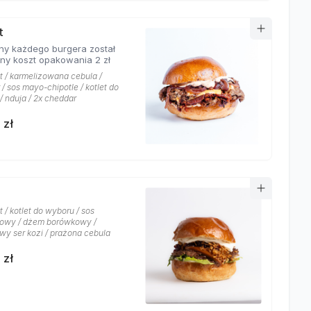
t
ny każdego burgera został
ony koszt opakowania 2 zł
at / karmelizowana cebula /
/ sos mayo-chipotle / kotlet do
/ nduja / 2x cheddar
 zł
t / kotlet do wyboru / sos
owy / dżem borówkowy /
wy ser kozi / prażona cebula
 zł