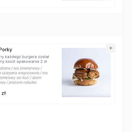
Porky
ny każdego burgera został
ony koszt opakowania 2 zł
aślana / sos śmietanowy /
a szarpana wieprzowina / mix
karmelowy ser kozi / dżem
wy / prażona cebulka
 zł