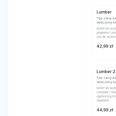
Lumber
*do ceny ka
doliczony k
kotlet do wyb
jalapeno / pr
sos do wybor
42,99 zł
Lumber 2
*do ceny ka
doliczony k
kotlet do wyb
cheddar / mix
ogórek kiszon
maślana
44,99 zł