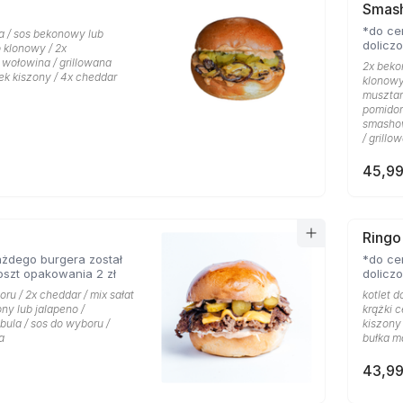
Smas
*do ce
a / sos bekonowy lub
dolicz
klonowy / 2x
ołowina / grillowana
2x beko
ek kiszony / 4x cheddar
klonowy
musztar
pomidor
smashow
/ grillo
45,99
Ringo
żdego burgera został
*do ce
oszt opakowania 2 zł
dolicz
oru / 2x cheddar / mix sałat
kotlet d
ony lub jalapeno /
krążki 
bula / sos do wyboru /
kiszony 
a
bułka m
43,99