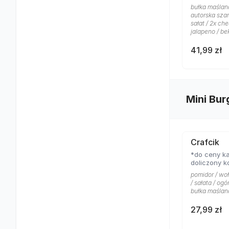
bułka maślana
autorska sza
sałat / 2x ch
jalapeno / be
41,99 zł
Mini Bur
Crafcik
*do ceny ka
doliczony k
pomidor / wo
/ sałata / ogó
bułka maślan
27,99 zł