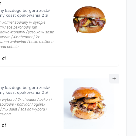
h
ny każdego burgera został
ony koszt opakowania 2 zł
n karmelizowany w syropie
m / sos bekonowy lub
dowo-klonowy / fasolka w sosie
owym / 4x cheddar / 2x
ana wołowina / bulka maślana
wana cebula
 zł
ny każdego burgera został
ony koszt opakowania 2 zł
o wyboru / 2x cheddar / bekon /
cebulowe / pomidor / ogórek
/ mix sałat / sos do wyboru /
aślana
 zł