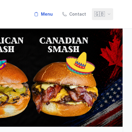
🇬🇧
menu
Contact