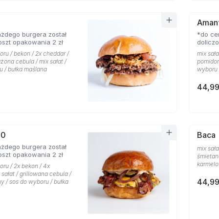
Aman
żdego burgera został
*do ce
oszt opakowania 2 zł
dolicz
oru / bekon / 2x cheddar /
mix sał
ażona cebula / mix sałat /
pomidor 
u / bułka maślana
wyboru 
44,99
.0
Baca
żdego burgera został
mix sała
oszt opakowania 2 zł
śmietan
karmelo
oru / 2x bekon / 4x
 sałat / grillowana cebula /
44,99
y / sos do wyboru / bułka