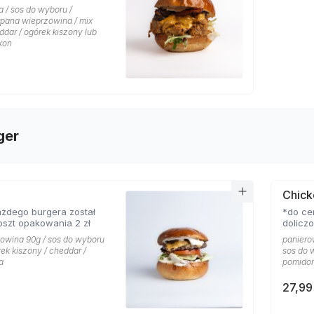
 / sos do wyboru /
rpana wieprzowina / mix
eddar / ogórek kiszony lub
kon
ger
Chick
żdego burgera został
*do ce
oszt opakowania 2 zł
dolicz
łowina 90g / sos do wyboru
paniero
rek kiszony / cheddar /
sos do w
a
pomidor
27,99