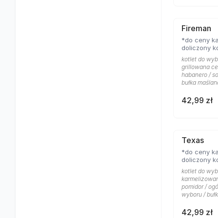
Fireman
*do ceny ka
doliczony k
kotlet do wybo
grillowana ce
habanero / so
bułka maślan
42,99 zł
Texas
*do ceny ka
doliczony k
kotlet do wyb
karmelizowana
pomidor / ogó
wyboru / buł
42,99 zł