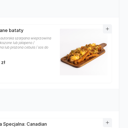
ane bataty
/ autorska szarpana wieprzowina
 kiszone lub jalapeno /
ana lub prażona cebula / sos do
 zł
a Specjalna: Canadian