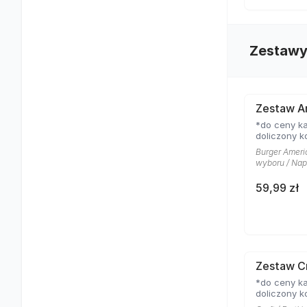
Zestaw
Zestaw A
*do ceny ka
doliczony k
Burger Ameri
wyboru / Nap
59,99 zł
Zestaw C
*do ceny ka
doliczony k