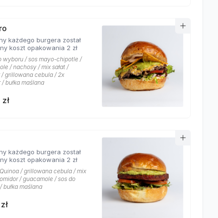
ro
ny każdego burgera został
ony koszt opakowania 2 zł
o wyboru / sos mayo-chipotle /
le / nachosy / mix sałat /
/ grillowana cebula / 2x
 / bułka maślana
 zł
ny każdego burgera został
ony koszt opakowania 2 zł
 Quinoa / grillowana cebula / mix
pomidor / guacamole / sos do
/ bułka maślana
 zł