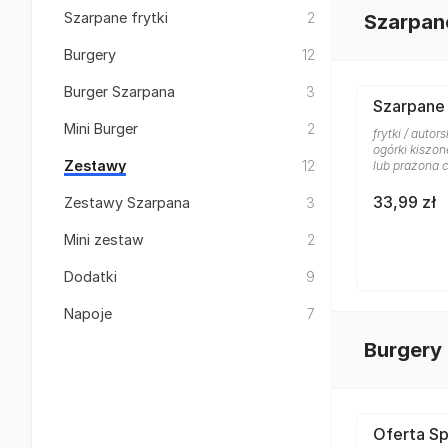
Szarpane frytki
2
Szarpane
Burgery
12
Burger Szarpana
3
Szarpane 
Mini Burger
2
frytki / auto
ogórki kiszon
Zestawy
12
lub prażona 
33,99 zł
Zestawy Szarpana
3
Mini zestaw
2
Dodatki
9
Napoje
7
Burgery
Oferta Sp