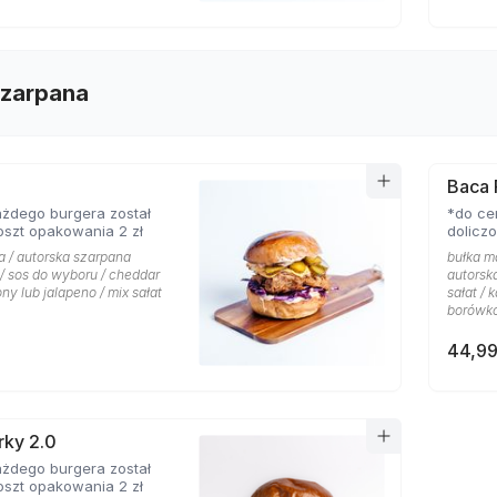
Szarpana
Baca 
żdego burgera został
*do ce
oszt opakowania 2 zł
dolicz
a / autorska szarpana
bułka m
/ sos do wyboru / cheddar
autorsk
ony lub jalapeno / mix sałat
sałat / 
borówko
44,99
rky 2.0
żdego burgera został
oszt opakowania 2 zł