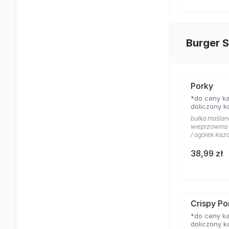
Burger 
Porky
*do ceny ka
doliczony k
bułka maślan
wieprzowina 
/ ogórek kisz
38,99 zł
Crispy Po
*do ceny ka
doliczony k