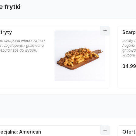
 frytki
fryty
Szarp
rska szarpana wieprzowina /
bataty 
e lub jalapeno / grillowana
/ ogórki
cebula / sos do wyboru
grillow
wyboru
34,99
ecjalna: American
Ofert