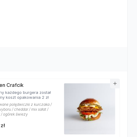
en Crafcik
ny każdego burgera został
ony koszt opakowania 2 zł
wane polędwiczki z kurczaka /
yboru / cheddar / mix sałat /
 / ogórek świeży
 zł