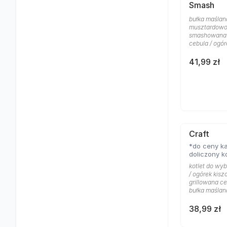
Smash
bułka maślan
musztardowo 
smashowana w
cebula / ogór
41,99 zł
Craft
*do ceny ka
doliczony k
kotlet do wyb
/ ogórek kisz
grillowana ce
bułka maślan
38,99 zł