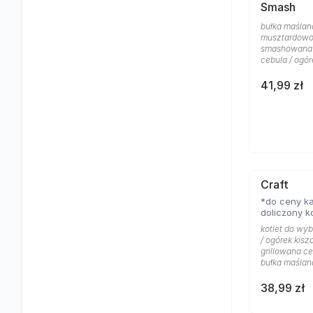
Smash
bułka maślan
musztardowo 
smashowana w
cebula / ogór
41,99 zł
Craft
*do ceny ka
doliczony k
kotlet do wyb
/ ogórek kisz
grillowana ce
bułka maślan
38,99 zł