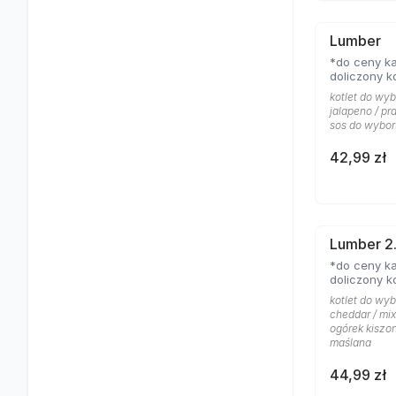
Lumber
*do ceny ka
doliczony k
kotlet do wyb
jalapeno / pr
sos do wybor
42,99 zł
Lumber 2
*do ceny ka
doliczony k
kotlet do wyb
cheddar / mix
ogórek kiszon
maślana
44,99 zł