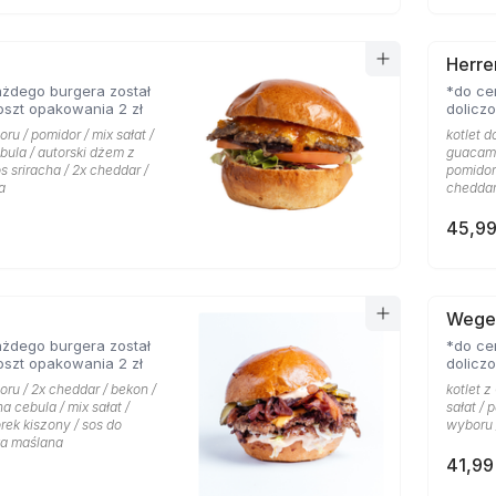
Herre
żdego burgera został
*do ce
oszt opakowania 2 zł
dolicz
ru / pomidor / mix sałat /
kotlet d
bula / autorski dżem z
guacamo
s sriracha / 2x cheddar /
pomidor 
a
cheddar
45,99
Wege
żdego burgera został
*do ce
oszt opakowania 2 zł
dolicz
oru / 2x cheddar / bekon /
kotlet z
 cebula / mix sałat /
sałat / 
rek kiszony / sos do
wyboru 
ka maślana
41,99