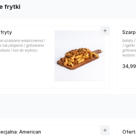
 frytki
fryty
Szarp
rska szarpana wieprzowina /
bataty 
e lub jalapeno / grillowana
/ ogórki
cebula / sos do wyboru
grillow
wyboru
34,99
ecjalna: American
Ofert