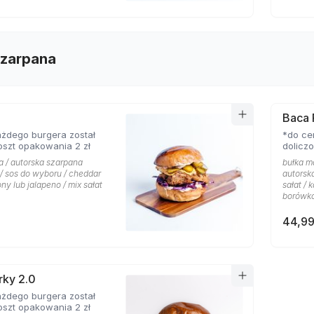
Szarpana
Baca 
żdego burgera został
*do ce
oszt opakowania 2 zł
dolicz
a / autorska szarpana
bułka m
/ sos do wyboru / cheddar
autorsk
ony lub jalapeno / mix sałat
sałat / 
borówko
44,99
rky 2.0
żdego burgera został
oszt opakowania 2 zł