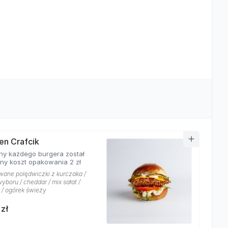
en Crafcik
ny każdego burgera został
ony koszt opakowania 2 zł
wane polędwiczki z kurczaka /
yboru / cheddar / mix sałat /
 / ogórek świeży
 zł