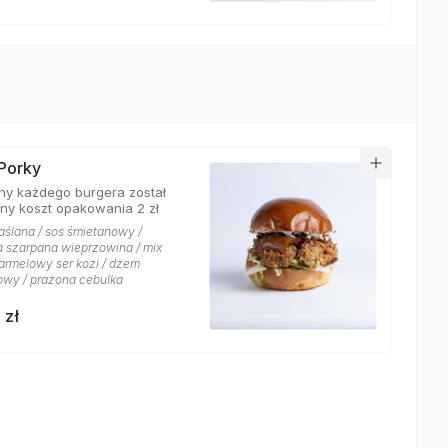
Porky
ny każdego burgera został
ony koszt opakowania 2 zł
aślana / sos śmietanowy /
a szarpana wieprzowina / mix
karmelowy ser kozi / dżem
wy / prażona cebulka
 zł