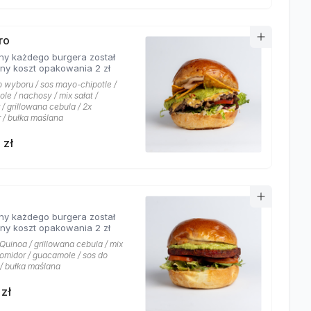
ro
ny każdego burgera został
ony koszt opakowania 2 zł
o wyboru / sos mayo-chipotle /
le / nachosy / mix sałat /
/ grillowana cebula / 2x
 / bułka maślana
 zł
ny każdego burgera został
ony koszt opakowania 2 zł
 Quinoa / grillowana cebula / mix
pomidor / guacamole / sos do
/ bułka maślana
 zł