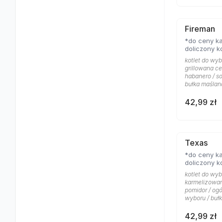
Fireman
*do ceny ka
doliczony k
kotlet do wybo
grillowana ce
habanero / so
bułka maślan
42,99 zł
Texas
*do ceny ka
doliczony k
kotlet do wyb
karmelizowana
pomidor / ogó
wyboru / buł
42,99 zł