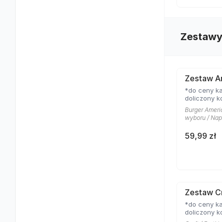
Zestaw
Zestaw A
*do ceny ka
doliczony k
Burger Ameri
wyboru / Nap
59,99 zł
Zestaw C
*do ceny ka
doliczony k