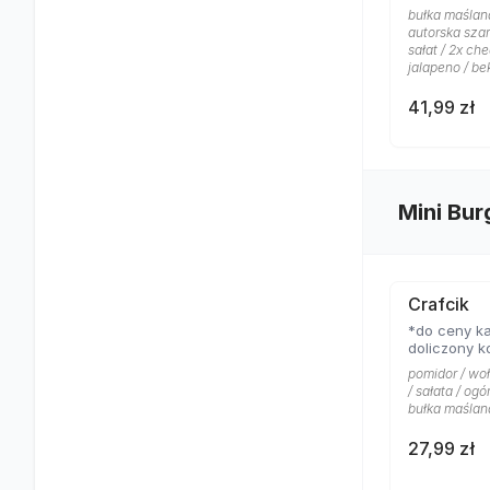
bułka maślana
autorska sza
sałat / 2x ch
jalapeno / be
41,99 zł
Mini Bur
Crafcik
*do ceny ka
doliczony k
pomidor / wo
/ sałata / ogó
bułka maślan
27,99 zł