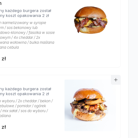
h
ny każdego burgera został
ony koszt opakowania 2 zł
n karmelizowany w syropie
m / sos bekonowy lub
dowo-klonowy / fasolka w sosie
owym / 4x cheddar / 2x
ana wołowina / bulka maślana
wana cebula
 zł
ny każdego burgera został
ony koszt opakowania 2 zł
o wyboru / 2x cheddar / bekon /
cebulowe / pomidor / ogórek
/ mix sałat / sos do wyboru /
aślana
 zł