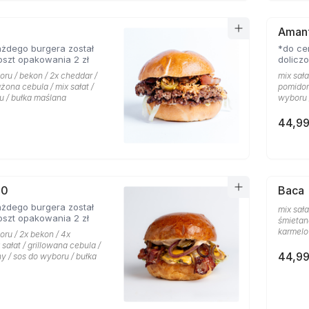
Aman
żdego burgera został
*do ce
oszt opakowania 2 zł
dolicz
oru / bekon / 2x cheddar /
mix sał
ażona cebula / mix sałat /
pomidor 
u / bułka maślana
wyboru 
44,99
.0
Baca
żdego burgera został
mix sała
oszt opakowania 2 zł
śmietan
karmelo
oru / 2x bekon / 4x
 sałat / grillowana cebula /
44,99
y / sos do wyboru / bułka