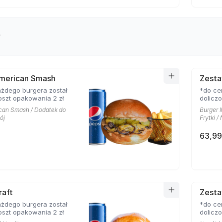
y
merican Smash
Zesta
żdego burgera został
*do ce
oszt opakowania 2 zł
dolicz
can Smash / Dodatek do
Burger 
ój
Frytki /
63,99
raft
Zest
żdego burgera został
*do ce
oszt opakowania 2 zł
dolicz