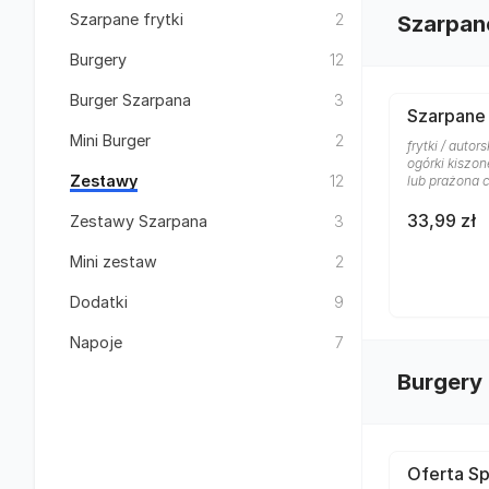
Szarpane frytki
2
Szarpane
Burgery
12
Burger Szarpana
3
Szarpane 
Mini Burger
2
frytki / auto
ogórki kiszon
Zestawy
12
lub prażona 
33,99 zł
Zestawy Szarpana
3
Mini zestaw
2
Dodatki
9
Napoje
7
Burgery
Oferta Sp