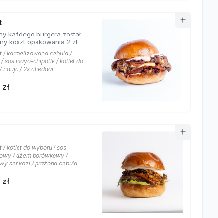
t
ny każdego burgera został
ony koszt opakowania 2 zł
at / karmelizowana cebula /
/ sos mayo-chipotle / kotlet do
/ nduja / 2x cheddar
 zł
t / kotlet do wyboru / sos
owy / dżem borówkowy /
wy ser kozi / prażona cebula
 zł