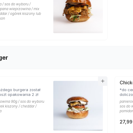
 / sos do wyboru /
rpana wieprzowina / mix
eddar / ogórek kiszony lub
kon
ger
Chick
żdego burgera został
*do ce
oszt opakowania 2 zł
dolicz
łowina 90g / sos do wyboru
paniero
rek kiszony / cheddar /
sos do w
a
pomidor
27,99