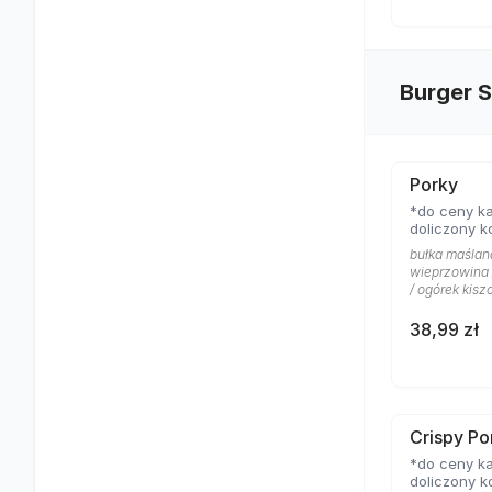
Burger 
Porky
*do ceny ka
doliczony k
bułka maślan
wieprzowina 
/ ogórek kisz
38,99 zł
Crispy Po
*do ceny ka
doliczony k