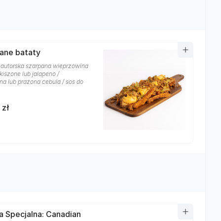
ane bataty
/ autorska szarpana wieprzowina
 kiszone lub jalapeno /
ana lub prażona cebula / sos do
 zł
a Specjalna: Canadian