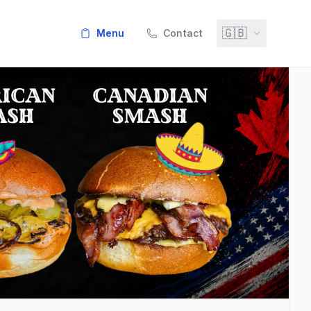
🇬🇧
menu
Contact