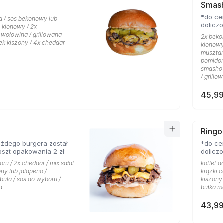
Smas
*do ce
a / sos bekonowy lub
dolicz
klonowy / 2x
ołowina / grillowana
2x beko
ek kiszony / 4x cheddar
klonowy
musztar
pomidor
smashow
/ grillo
45,99
Ringo
żdego burgera został
*do ce
oszt opakowania 2 zł
dolicz
oru / 2x cheddar / mix sałat
kotlet d
ony lub jalapeno /
krążki 
bula / sos do wyboru /
kiszony 
a
bułka m
43,99