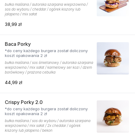
bułka maślana / autorska szarpana wieprzowina /
sos do wyboru / cheddar / ogórek kiszony lub
jalapeno / mix sałat
38,99 zł
Baca Porky
*do ceny każdego burgera został doliczony
koszt opakowania 2 zł
bułka maślana / sos śmietanowy / autorska szarpana
wieprzowina / mix sałat / karmelowy ser kozi / dżem
borówkowy / prażona cebulka
44,99 zł
Crispy Porky 2.0
*do ceny każdego burgera został doliczony
koszt opakowania 2 zł
bułka maślana / sos do wyboru / autorska szarpana
wieprzowina / mix sałat / 2x cheddar / ogórek
kiszony lub jalapeno / bekon