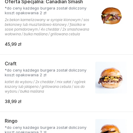
Oferta Specjalna: Canadian Smash
*do ceny każdego burgera został doliczony
koszt opakowania 2 zł
2x bekon karmelizowany w syropie klonowym / sos
bekonowy lub musztardowo-klonowy / fasolka w
sosie pomidorowym / 4x cheddar / 2x smashowana
wołowina / bulka maślana / grillowana cebula
45,99 zł
Craft
*do ceny każdego burgera został doliczony
koszt opakowania 2 zł
kotlet do wyboru / 2x cheddar / mix sałat / ogórek
kiszony lub jalapeno / grillowana cebula / sos do
wyboru / bułka maślana
38,99 zł
Ringo
*do ceny każdego burgera został doliczony
koszt opakowania 2 zł