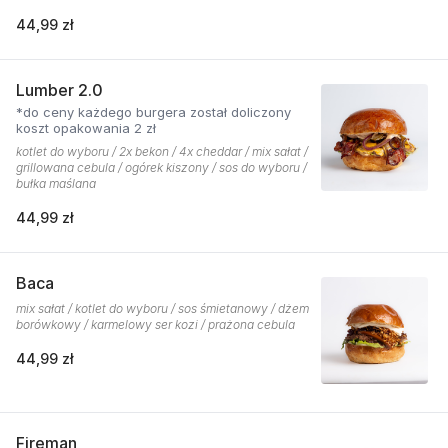
44,99 zł
Lumber 2.0
*do ceny każdego burgera został doliczony
koszt opakowania 2 zł
kotlet do wyboru / 2x bekon / 4x cheddar / mix sałat /
grillowana cebula / ogórek kiszony / sos do wyboru /
bułka maślana
44,99 zł
Baca
mix sałat / kotlet do wyboru / sos śmietanowy / dżem
borówkowy / karmelowy ser kozi / prażona cebula
44,99 zł
Fireman