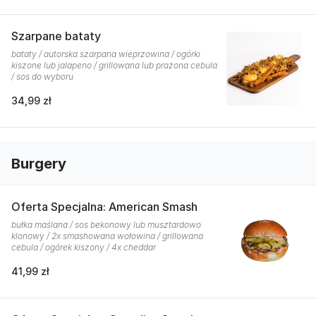
Szarpane bataty
bataty / autorska szarpana wieprzowina / ogórki
kiszone lub jalapeno / grillowana lub prażona cebula
/ sos do wyboru
34,99 zł
Burgery
Oferta Specjalna: American Smash
bułka maślana / sos bekonowy lub musztardowo
klonowy / 2x smashowana wołowina / grillowana
cebula / ogórek kiszony / 4x cheddar
41,99 zł