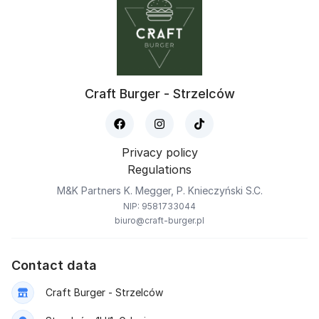
Craft Burger - Strzelców
Privacy policy
Regulations
M&K Partners K. Megger, P. Knieczyński S.C.
NIP: 9581733044
biuro@craft-burger.pl
Contact data
Craft Burger - Strzelców