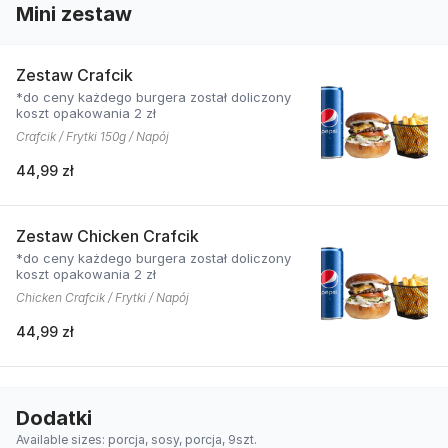
Mini zestaw
Zestaw Crafcik
*do ceny każdego burgera został doliczony
koszt opakowania 2 zł
Crafcik / Frytki 150g / Napój
44,99 zł
Zestaw Chicken Crafcik
*do ceny każdego burgera został doliczony
koszt opakowania 2 zł
Chicken Crafcik / Frytki / Napój
44,99 zł
Dodatki
Available sizes: porcja, sosy, porcja, 9szt.