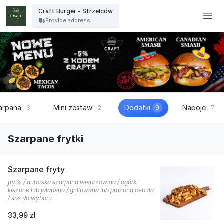
Craft Burger - Craft Burger - Strzelców
Craft Burger - Strzelców
Provide address...
arpana
Mini zestaw
Dodatki
Napoje
3
2
9
7
Szarpane frytki
Szarpane fryty
frytki / autorska szarpana wieprzowina / ogórki
kiszone lub jalapeno / grillowana lub prażona cebula
/ sos do wyboru
33,99 zł