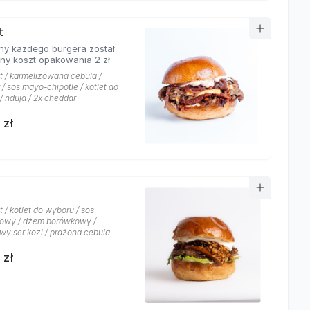
t
ny każdego burgera został
ony koszt opakowania 2 zł
at / karmelizowana cebula /
/ sos mayo-chipotle / kotlet do
/ nduja / 2x cheddar
 zł
t / kotlet do wyboru / sos
owy / dżem borówkowy /
wy ser kozi / prażona cebula
 zł