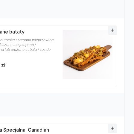
ane bataty
/ autorska szarpana wieprzowina
 kiszone lub jalapeno /
ana lub prażona cebula / sos do
 zł
a Specjalna: Canadian