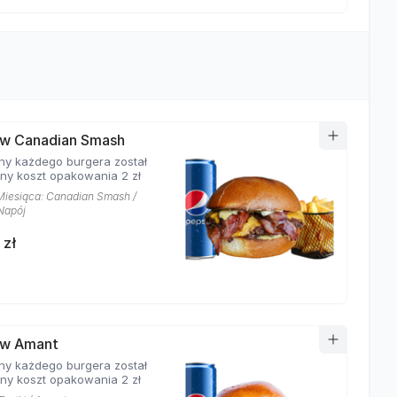
w Canadian Smash
ny każdego burgera został
ony koszt opakowania 2 zł
Miesiąca: Canadian Smash /
 Napój
 zł
aw Amant
ny każdego burgera został
ony koszt opakowania 2 zł