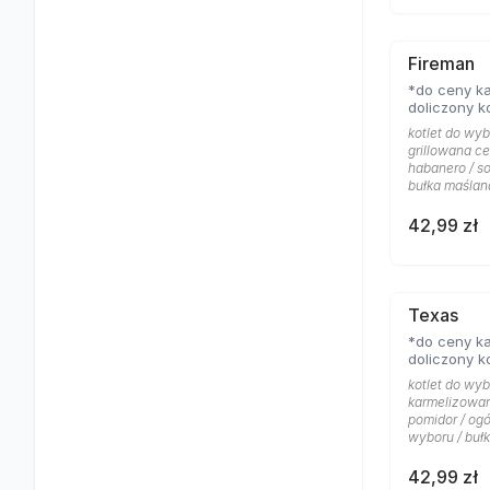
Fireman
*do ceny ka
doliczony k
kotlet do wybo
grillowana ce
habanero / so
bułka maślan
42,99 zł
Texas
*do ceny ka
doliczony k
kotlet do wyb
karmelizowana
pomidor / ogó
wyboru / buł
42,99 zł