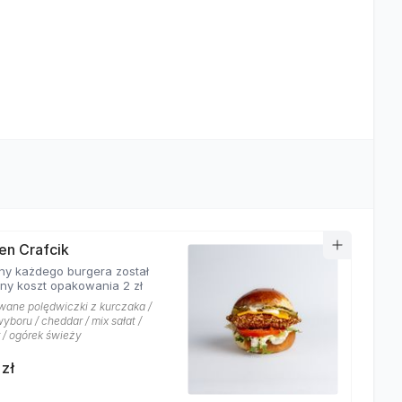
en Crafcik
ny każdego burgera został
ony koszt opakowania 2 zł
wane polędwiczki z kurczaka /
yboru / cheddar / mix sałat /
 / ogórek świeży
 zł