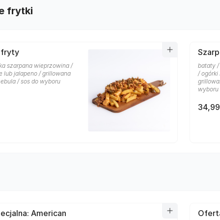
 frytki
fryty
Szarp
rska szarpana wieprzowina /
bataty 
e lub jalapeno / grillowana
/ ogórki
cebula / sos do wyboru
grillow
wyboru
34,99
ecjalna: American
Ofert