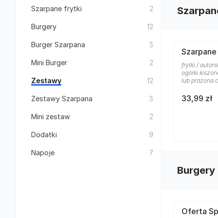
Szarpane frytki
2
Szarpane
Burgery
12
Burger Szarpana
3
Szarpane 
Mini Burger
2
frytki / auto
ogórki kiszon
Zestawy
12
lub prażona 
33,99 zł
Zestawy Szarpana
3
Mini zestaw
2
Dodatki
9
Napoje
7
Burgery
Oferta Sp