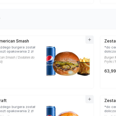
y
merican Smash
Zesta
żdego burgera został
*do ce
oszt opakowania 2 zł
dolicz
can Smash / Dodatek do
Burger 
ój
Frytki /
63,99
raft
Zest
żdego burgera został
*do ce
oszt opakowania 2 zł
dolicz