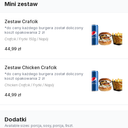
Mini zestaw
Zestaw Crafcik
*do ceny każdego burgera został doliczony
koszt opakowania 2 zł
Crafcik / Frytki 150g / Napój
44,99 zł
Zestaw Chicken Crafcik
*do ceny każdego burgera został doliczony
koszt opakowania 2 zł
Chicken Crafcik / Frytki / Napój
44,99 zł
Dodatki
Available sizes: porcja, sosy, porcja, 9szt.