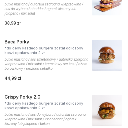
bułka maślana / autorska szarpana wieprzowina /
sos do wyboru / cheddar / ogórek kiszony lub
jalapeno / mix sałat
38,99 zł
Baca Porky
*do ceny każdego burgera został doliczony
koszt opakowania 2 zł
bułka maślana / sos śmietanowy / autorska szarpana
wieprzowina / mix sałat / karmelowy ser kozi / dżem
borówkowy / prażona cebulka
44,99 zł
Crispy Porky 2.0
*do ceny każdego burgera został doliczony
koszt opakowania 2 zł
bułka maślana / sos do wyboru / autorska szarpana
wieprzowina / mix sałat / 2x cheddar / ogórek
kiszony lub jalapeno / bekon