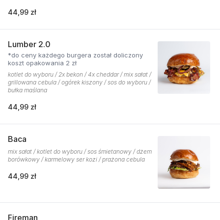
44,99 zł
Lumber 2.0
*do ceny każdego burgera został doliczony
koszt opakowania 2 zł
kotlet do wyboru / 2x bekon / 4x cheddar / mix sałat /
grillowana cebula / ogórek kiszony / sos do wyboru /
bułka maślana
44,99 zł
Baca
mix sałat / kotlet do wyboru / sos śmietanowy / dżem
borówkowy / karmelowy ser kozi / prażona cebula
44,99 zł
Fireman