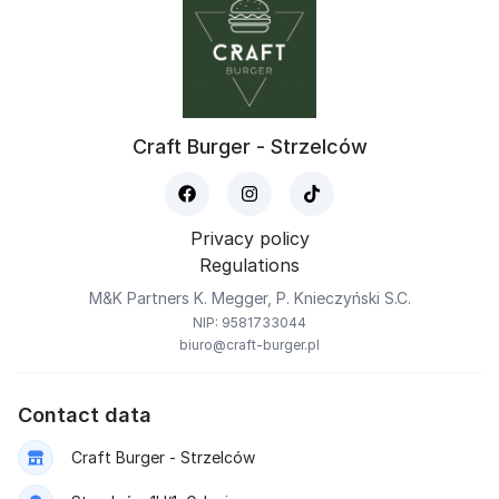
Craft Burger - Strzelców
Privacy policy
Regulations
M&K Partners K. Megger, P. Knieczyński S.C.
NIP: 9581733044
biuro@craft-burger.pl
Contact data
Craft Burger - Strzelców