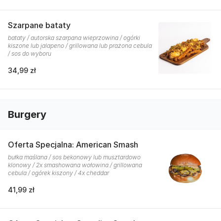
Szarpane bataty
bataty / autorska szarpana wieprzowina / ogórki
kiszone lub jalapeno / grillowana lub prażona cebula
/ sos do wyboru
34,99 zł
Burgery
Oferta Specjalna: American Smash
bułka maślana / sos bekonowy lub musztardowo
klonowy / 2x smashowana wołowina / grillowana
cebula / ogórek kiszony / 4x cheddar
41,99 zł