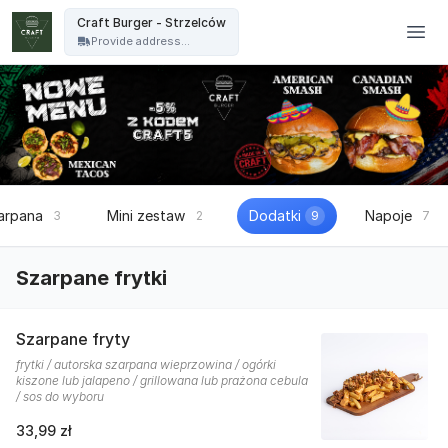
Craft Burger - Craft Burger - Strzelców
Craft Burger - Strzelców
Provide address...
arpana
Mini zestaw
Dodatki
Napoje
3
2
9
7
Szarpane frytki
Szarpane fryty
frytki / autorska szarpana wieprzowina / ogórki
kiszone lub jalapeno / grillowana lub prażona cebula
/ sos do wyboru
33,99 zł