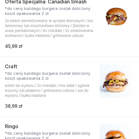
Oferta Specjalna: Canadian Smash
*do ceny każdego burgera został doliczony
koszt opakowania 2 zł
2x bekon karmelizowany w syropie klonowym / sos
bekonowy lub musztardowo-klonowy / fasolka w
sosie pomidorowym / 4x cheddar / 2x smashowana
wołowina / bulka maślana / grillowana cebula
45,99 zł
Craft
*do ceny każdego burgera został doliczony
koszt opakowania 2 zł
kotlet do wyboru / 2x cheddar / mix sałat / ogórek
kiszony lub jalapeno / grillowana cebula / sos do
wyboru / bułka maślana
38,99 zł
Ringo
*do ceny każdego burgera został doliczony
koszt opakowania 2 zł